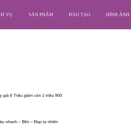
❄
CH VỤ
SẢN PHẨM
ĐÀO TẠO
HÌNH ẢNH
❄
❄
❄
❄
iá 6 Triệu giảm còn 1 triệu 900
❄
❄
màu nhanh – Bền – Đẹp tự nhiên
❄