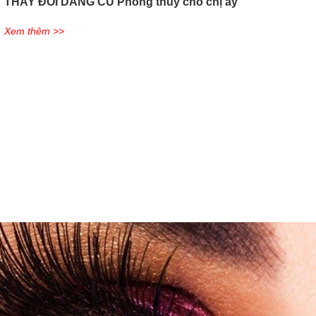
THAY ĐỔI DÁNG CỦ Phong thuỷ cho chị ấy
Xem thêm >>