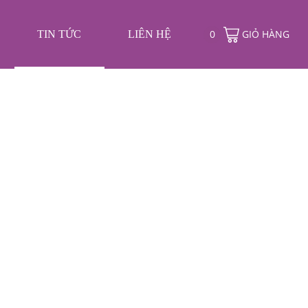
❄
0
GIỎ HÀNG
TIN TỨC
LIÊN HỆ
❄
❄