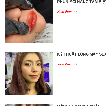
PHUN MÔI NANO TẠM BIỆ
Xem thêm >>
KỶ THUẬT LÔNG MÀY SE
Xem thêm >>