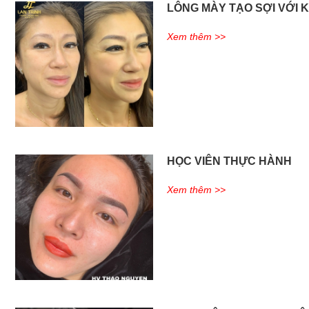
LÔNG MÀY TẠO SỢI VỚI 
Xem thêm >>
HỌC VIÊN THỰC HÀNH
Xem thêm >>