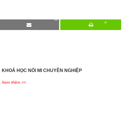
❄
❄
❄
❄
KHOÁ HỌC NỐI MI CHUYÊN NGHIỆP
Xem thêm >>