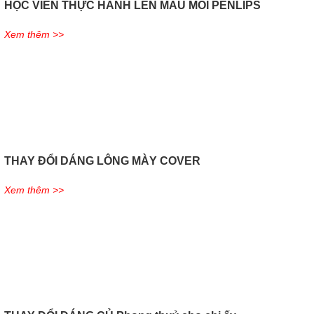
HỌC VIÊN THỰC HÀNH LÊN MẪU MÔI PENLIPS
Xem thêm >>
THAY ĐỔI DÁNG LÔNG MÀY COVER
Xem thêm >>