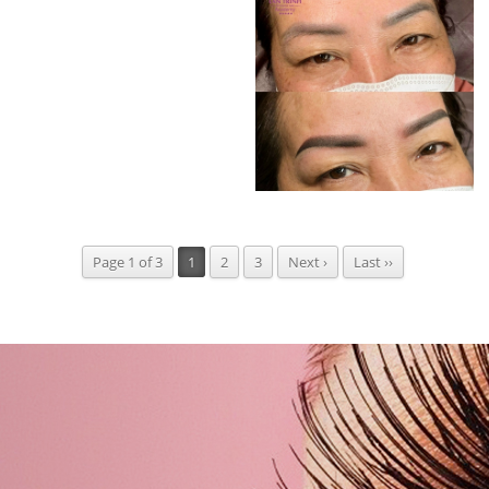
Page 1 of 3
1
2
3
Next ›
Last ››