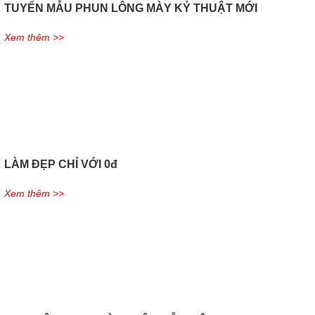
TUYỂN MẪU PHUN LÔNG MÀY KỶ THUẬT MỚI
Xem thêm >>
LÀM ĐẸP CHỈ VỚI 0đ
Xem thêm >>