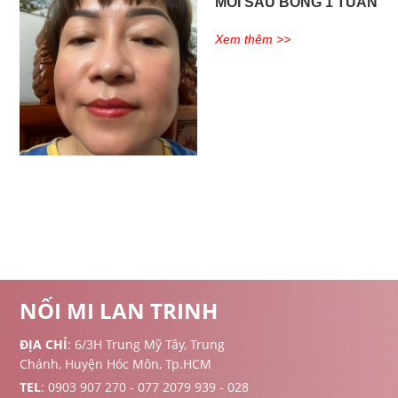
MÔI SAU BONG 1 TUẦN
Xem thêm >>
NỐI MI LAN TRINH
ĐỊA CHỈ
: 6/3H Trung Mỹ Tây, Trung
Chánh, Huyện Hóc Môn, Tp.HCM
TEL
: 0903 907 270 - 077 2079 939 - 028