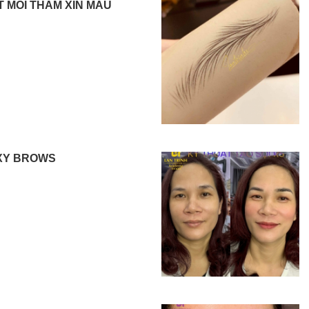
T MÔI THÂM XỈN MÀU
XY BROWS