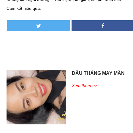
❄
Cam kết hiệu quả:
❄
❄
❄
ĐẦU THÁNG MAY MẮN
❄
Xem thêm >>
❄