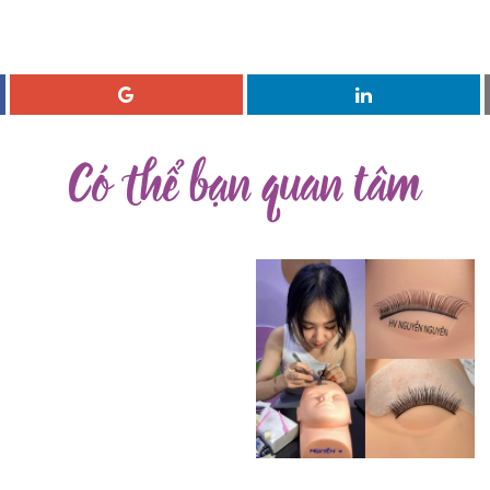
❄
❄
❄
Có thể bạn quan tâm
❄