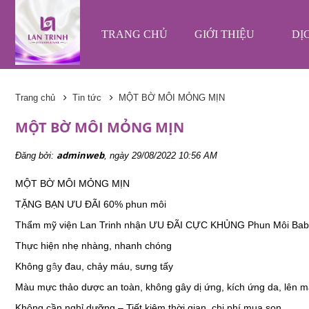
TRANG CHỦ
GIỚI THIỆU
DỊ
❄
Trang chủ
Tin tức
MỘT BỜ MÔI MỎNG MỊN
❄
MỘT BỜ MÔI MỎNG MỊN
❄
❄
adminweb
Đăng bởi:
, ngày 29/08/2022 10:56 AM
MỘT BỜ MÔI MỎNG MỊN
❄
TẶNG BẠN ƯU ĐÃI 60% phun môi
❄
Thẩm mỹ viện Lan Trinh nhận ƯU ĐÃI CỰC KHỦNG Phun Môi Baby g
❄
Thực hiện nhẹ nhàng, nhanh chóng
Không gây đau, chảy máu, sưng tấy
Màu mực thảo dược an toàn, không gây dị ứng, kích ứng da, lên 
Không cần nghỉ dưỡng – Tiết kiệm thời gian, chi phí mua son