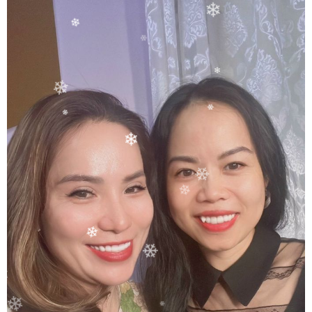
❄
❄
❄
❄
❄
❄
❄
❄
❄
❄
❄
❄
❄
❄
❄