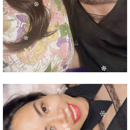
❄
❄
❄
❄
❄
❄
❄
❄
❄
❄
❄
❄
❄
❄
❄
❄
❄