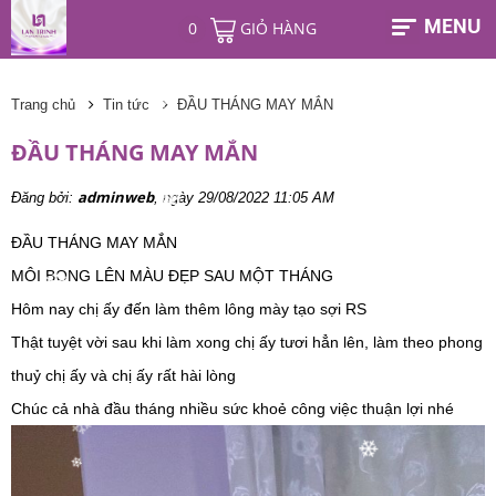
❄
MENU
0
GIỎ HÀNG
❄
❄
Trang chủ
Tin tức
ĐẦU THÁNG MAY MẮN
❄
ĐẦU THÁNG MAY MẮN
❄
❄
adminweb
Đăng bởi:
, ngày 29/08/2022 11:05 AM
❄
❄
ĐẦU THÁNG MAY MẮN
❄
MÔI BONG LÊN MÀU ĐẸP SAU MỘT THÁNG
❄
Hôm nay chị ấy đến làm thêm lông mày tạo sợi RS
❄
Thật tuyệt vời sau khi làm xong chị ấy tươi hẳn lên, làm theo phong
❄
thuỷ chị ấy và chị ấy rất hài lòng
Chúc cả nhà đầu tháng nhiều sức khoẻ công việc thuận lợi nhé
❄
❄
❄