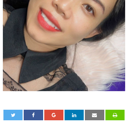
❄
❄
❄
❄
❄
❄
❄
❄
❄
❄
❄
❄
❄
❄