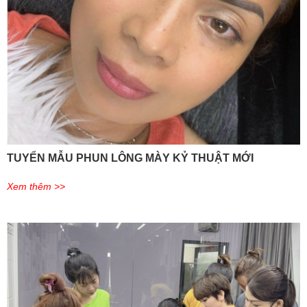
TUYỂN MẪU PHUN LÔNG MÀY KỶ THUẬT MỚI
Xem thêm >>