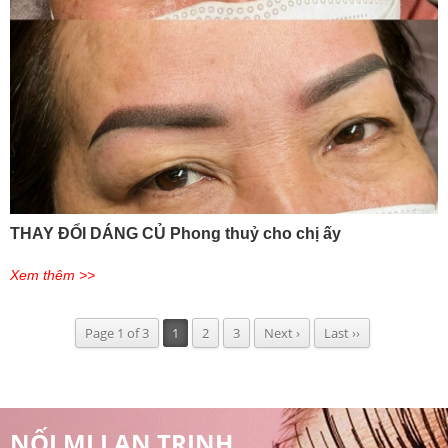
THAY ĐỔI DÁNG CỦ Phong thuỷ cho chị ấy
Xem thêm >>
Page 1 of 3
1
2
3
Next ›
Last ››
NỐI MI LAN TRINH