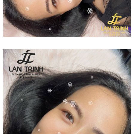
❄
❄
❄
❄
❄
❄
❄
❄
❄
❄
❄
❄
❄
❄