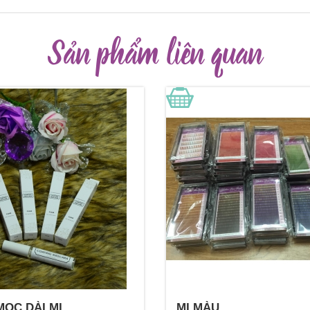
Sản phẩm liên quan
ỌC DÀI MI
MI MÀU