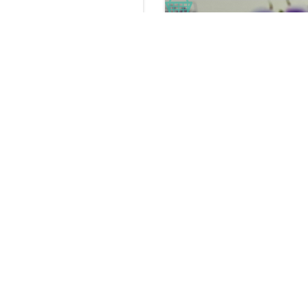
XANH DƯƠNG
BỘ NHÍP NỐI MI
0903 907 270
Liên hệ: 0903 907 270