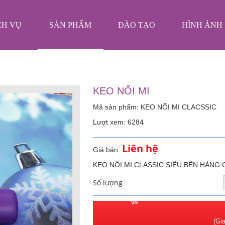
CH VỤ
SẢN PHẨM
ĐÀO TẠO
HÌNH ẢNH
❄
❄
KEO NỐI MI
❄
Mã sản phẩm: KEO NỐI MI CLACSSIC
Lượt xem: 6284
Liên hệ
Giá bán:
KEO NỐI MI CLASSIC SIÊU BỀN HÀNG
Số lượng
❄
(Gia