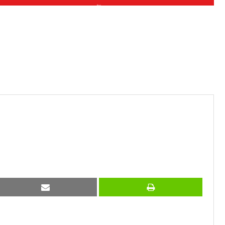
❄
❄
❄