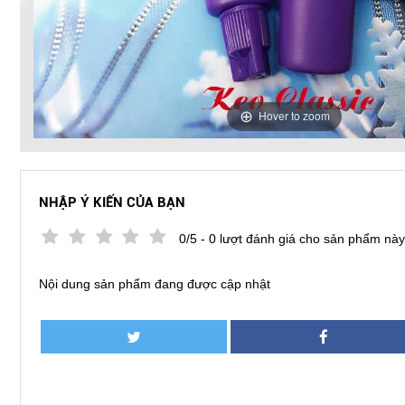
❄
❄
❄
Hover to zoom
❄
NHẬP Ý KIẾN CỦA BẠN
0/5 - 0 lượt đánh giá cho sản phẩm này
Nội dung sản phẩm đang được cập nhật