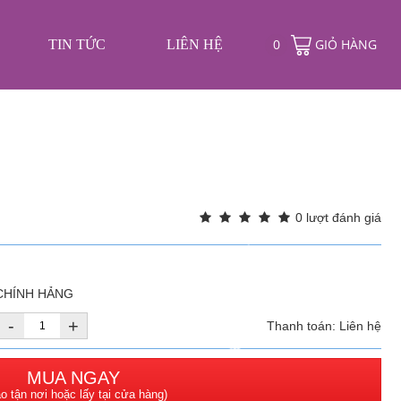
❄
0
GIỎ HÀNG
TIN TỨC
LIÊN HỆ
❄
❄
❄
0 lượt đánh giá
❄
❄
 CHÍNH HẢNG
❄
-
+
Thanh toán: Liên hệ
❄
MUA NGAY
o tận nơi hoặc lấy tại cửa hàng)