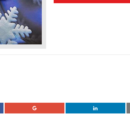
❄
❄
❄
❄