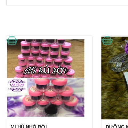
MI HỦ NHỎ RỜI
DƯỠNG M