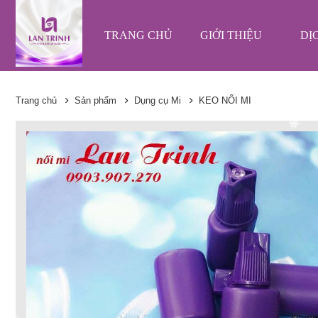
❄
TRANG CHỦ
GIỚI THIỆU
DỊ
❄
Trang chủ
Sản phẩm
Dụng cụ Mi
KEO NỐI MI
❄
❄
❄
❄