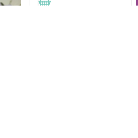
↑↑
VĨ ĐỂ MI
Liên hệ: 0903 907 270