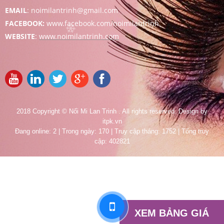
EMAIL
: noimilantrinh@gmail.com
FACEB
OOK:
www.facebook.com/noimilantrinh
❄
WEBSITE
:
www.noimilantr
inh.com
2018 Copyright © Nối Mi Lan Trinh . All rights reserved. Design by
itpk.vn
Đang online: 2 | Trong ngày: 170 | Truy cập tháng: 1752 | Tổng truy
cập: 402821
XEM BẢNG GIÁ